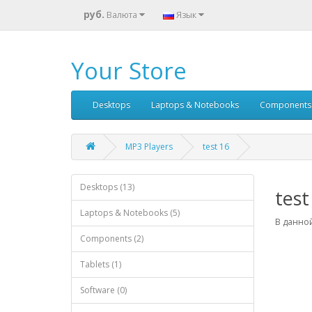
руб.
Валюта
Язык
Your Store
Desktops
Laptops & Notebooks
Components
MP3 Players
test 16
Desktops (13)
test
Laptops & Notebooks (5)
В данной
Components (2)
Tablets (1)
Software (0)