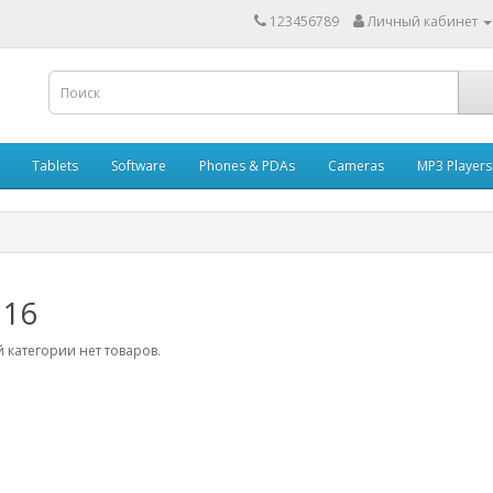
123456789
Личный кабинет
Tablets
Software
Phones & PDAs
Cameras
MP3 Players
 16
 категории нет товаров.