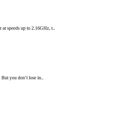
 at speeds up to 2.16GHz, t..
 But you don’t lose in..