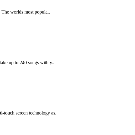
o. The worlds most popula..
ake up to 240 songs with y..
ti-touch screen technology as..